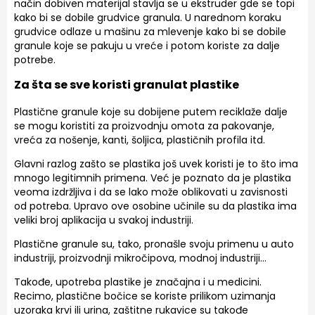
način dobiven materijal stavlja se u ekstruder gde se topi
kako bi se dobile grudvice granula. U narednom koraku
grudvice odlaze u mašinu za mlevenje kako bi se dobile
granule koje se pakuju u vreće i potom koriste za dalje
potrebe.
Za šta se sve koristi granulat plastike
Plastične granule koje su dobijene putem reciklaže dalje
se mogu koristiti za proizvodnju omota za pakovanje,
vreća za nošenje, kanti, šoljica, plastičnih profila itd.
Glavni razlog zašto se plastika još uvek koristi je to što ima
mnogo legitimnih primena. Već je poznato da je plastika
veoma izdržljiva i da se lako može oblikovati u zavisnosti
od potreba. Upravo ove osobine učinile su da plastika ima
veliki broj aplikacija u svakoj industriji.
Plastične granule su, tako, pronašle svoju primenu u auto
industriji, proizvodnji mikročipova, modnoj industriji…
Takođe, upotreba plastike je značajna i u medicini.
Recimo, plastične bočice se koriste prilikom uzimanja
uzoraka krvi ili urina, zaštitne rukavice su takođe