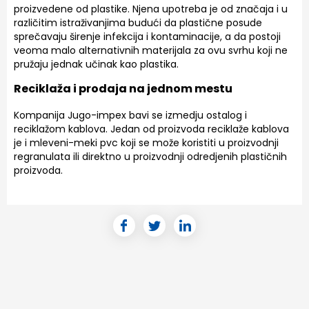
proizvedene od plastike. Njena upotreba je od značaja i u
različitim istraživanjima budući da plastične posude
sprečavaju širenje infekcija i kontaminacije, a da postoji
veoma malo alternativnih materijala za ovu svrhu koji ne
pružaju jednak učinak kao plastika.
Reciklaža i prodaja na jednom mestu
Kompanija Jugo-impex bavi se izmedju ostalog i
reciklažom kablova. Jedan od proizvoda reciklaže kablova
je i mleveni-meki pvc koji se može koristiti u proizvodnji
regranulata ili direktno u proizvodnji odredjenih plastičnih
proizvoda.