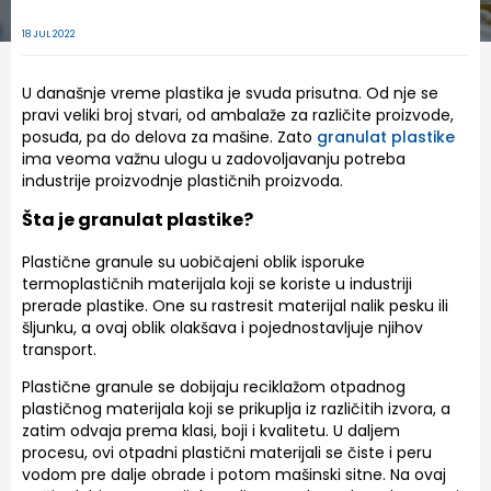
18 JUL 2022
U današnje vreme plastika je svuda prisutna. Od nje se
pravi veliki broj stvari, od ambalaže za različite proizvode,
posuđa, pa do delova za mašine. Zato
granulat plastike
ima veoma važnu ulogu u zadovoljavanju potreba
industrije proizvodnje plastičnih proizvoda.
Šta je granulat plastike?
Plastične granule su uobičajeni oblik isporuke
termoplastičnih materijala koji se koriste u industriji
prerade plastike. One su rastresit materijal nalik pesku ili
šljunku, a ovaj oblik olakšava i pojednostavljuje njihov
transport.
Plastične granule se dobijaju reciklažom otpadnog
plastičnog materijala koji se prikuplja iz različitih izvora, a
zatim odvaja prema klasi, boji i kvalitetu. U daljem
procesu, ovi otpadni plastični materijali se čiste i peru
vodom pre dalje obrade i potom mašinski sitne. Na ovaj