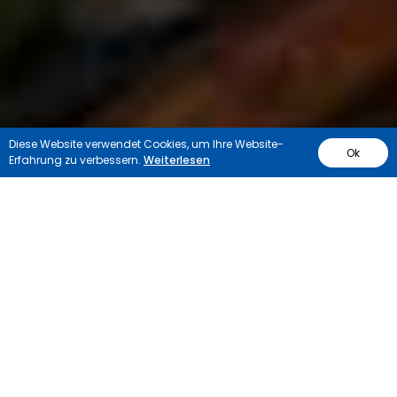
Diese Website verwendet Cookies, um Ihre Website-
Ok
Erfahrung zu verbessern.
Weiterlesen
Recycling der
Kupferschrotte
Jugo – Impex hat mit seinem Unternehmensleitbild
das komplexe technologische Verfahren für
Kabelverarbeitung aller Art, Konstruktionen und andere
Genauigkeiten nach folgendem Algorithmus definiert: